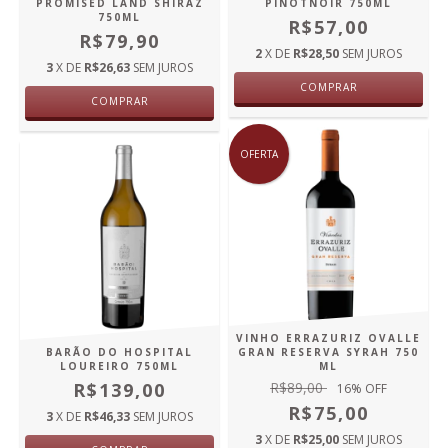
PROMISED LAND SHIRAZ
PINOTNOIR 750ML
750ML
R$57,00
R$79,90
2
X DE
R$28,50
SEM JUROS
3
X DE
R$26,63
SEM JUROS
COMPRAR
COMPRAR
OFERTA
VINHO ERRAZURIZ OVALLE
BARÃO DO HOSPITAL
GRAN RESERVA SYRAH 750
LOUREIRO 750ML
ML
R$139,00
R$89,00
16
% OFF
R$75,00
3
X DE
R$46,33
SEM JUROS
3
X DE
R$25,00
SEM JUROS