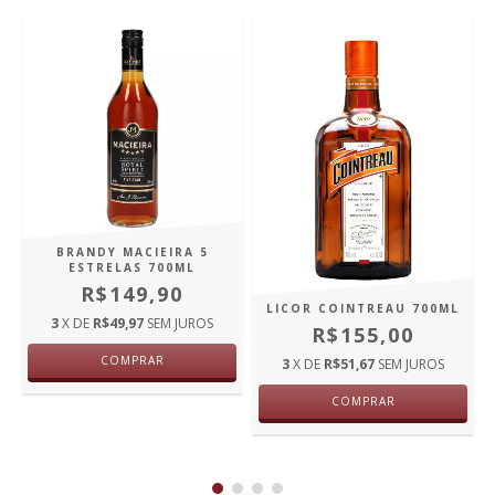
BRANDY MACIEIRA 5
ESTRELAS 700ML
R$149,90
LICOR COINTREAU 700ML
3
X DE
R$49,97
SEM JUROS
R$155,00
COMPRAR
3
X DE
R$51,67
SEM JUROS
COMPRAR