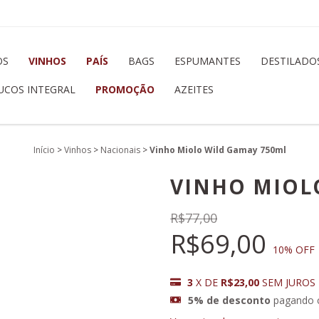
OS
VINHOS
PAÍS
BAGS
ESPUMANTES
DESTILADO
UCOS INTEGRAL
PROMOÇÃO
AZEITES
Início
>
Vinhos
>
Nacionais
>
Vinho Miolo Wild Gamay 750ml
VINHO MIOL
R$77,00
R$69,00
10
% OFF
3
X DE
R$23,00
SEM JUROS
5% de desconto
pagando 