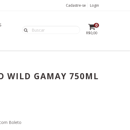
Cadastre-se
Login
S
0
R$0,00
O WILD GAMAY 750ML
com Boleto