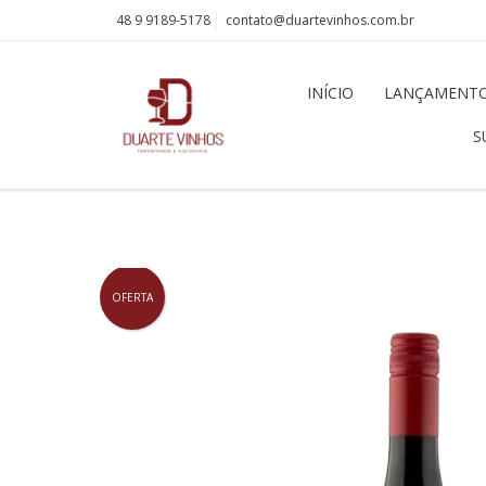
48 9 9189-5178
contato@duartevinhos.com.br
INÍCIO
LANÇAMENT
S
OFERTA