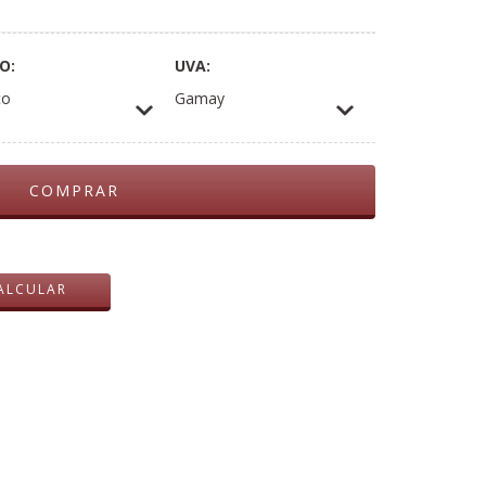
O:
UVA:
to
Gamay
ALTERAR CEP
ALCULAR