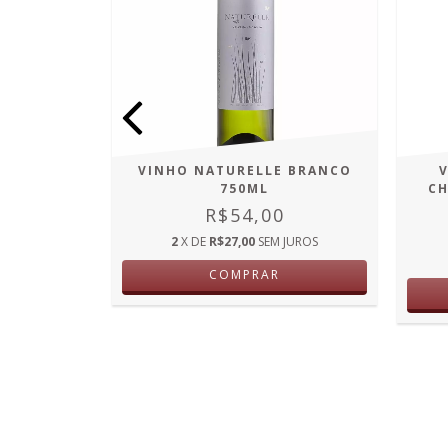
VINHO NATURELLE BRANCO
750ML
CH
R$54,00
2
X DE
R$27,00
SEM JUROS
ANCIONI
COMPRAR
 750ML
JUROS