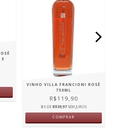
ROSÉ
 E
L
VINHO VILLA FRANCIONI ROSÉ
VINHO 
750ML
M
R$119,90
R
3
X DE
R$39,97
SEM JUROS
COMPRAR