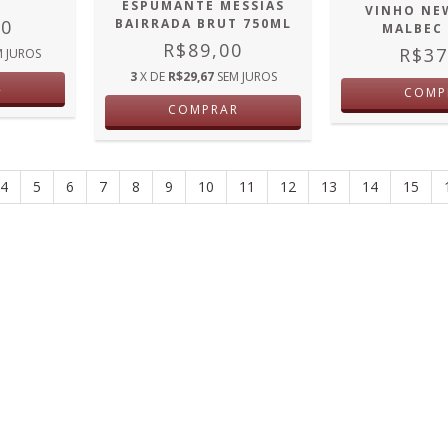
ESPUMANTE MESSIAS
VINHO NE
90
BAIRRADA BRUT 750ML
MALBEC
R$89,00
R$37
M JUROS
3
X DE
R$29,67
SEM JUROS
R
COMP
COMPRAR
4
5
6
7
8
9
10
11
12
13
14
15