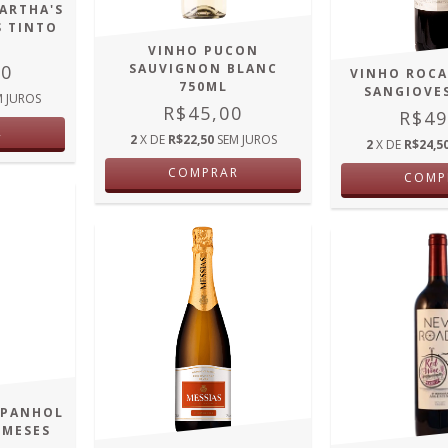
ARTHA'S
S TINTO
VINHO PUCON
00
SAUVIGNON BLANC
VINHO ROC
750ML
SANGIOVE
M JUROS
R$45,00
R$49
R
2
X DE
R$22,50
SEM JUROS
2
X DE
R$24,5
COMPRAR
COMP
SPANHOL
 MESES