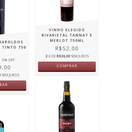
VINHO ELEGIDO
BIVARIETAL TANNAT E
MERLOT 750ML
 HAROLDOS
 TINTO 750
R$52,00
L
2
X DE
R$26,00
SEM JUROS
5
% OFF
COMPRAR
9,00
0
SEM JUROS
RAR