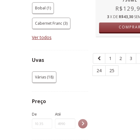
750ML
R$129,
Bobal (1)
3
X DE
R$43,30
SE
Cabernet Franc (3)
COMPRA
Ver todos
1
2
3
Uvas
24
25
Várias (18)
Preço
De
Até