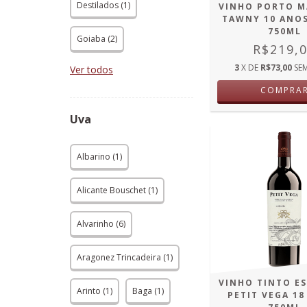
Destilados (1)
VINHO PORTO M
TAWNY 10 ANO
750ML
Goiaba (2)
R$219,
3
X DE
R$73,00
SE
Ver todos
COMPRA
Uva
Albarino (1)
Alicante Bouschet (1)
Alvarinho (6)
Aragonez Trincadeira (1)
VINHO TINTO E
Arinto (1)
Baga (1)
PETIT VEGA 18