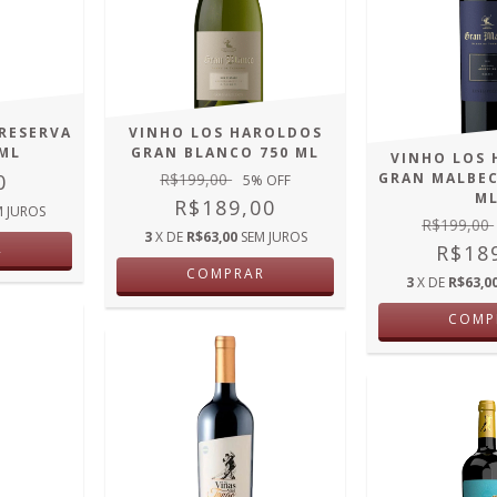
RESERVA
VINHO LOS HAROLDOS
0ML
GRAN BLANCO 750 ML
VINHO LOS
0
R$199,00
GRAN MALBEC
5
% OFF
M
R$189,00
M JUROS
R$199,00
3
X DE
R$63,00
SEM JUROS
R
R$18
COMPRAR
3
X DE
R$63,0
COMP