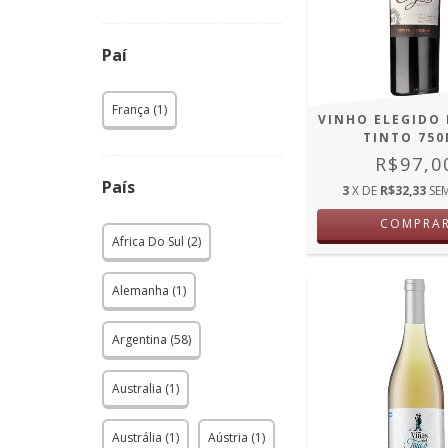
Paí
França (1)
VINHO ELEGIDO 
TINTO 75
R$97,0
País
3
X DE
R$32,33
SE
COMPRA
Africa Do Sul (2)
Alemanha (1)
Argentina (58)
Australia (1)
Austrália (1)
Aústria (1)