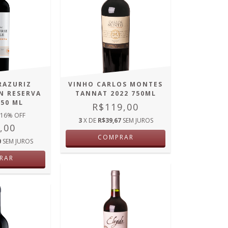
RAZURIZ
VINHO CARLOS MONTES
N RESERVA
TANNAT 2022 750ML
750 ML
R$119,00
16
% OFF
3
X DE
R$39,67
SEM JUROS
,00
COMPRAR
0
SEM JUROS
RAR