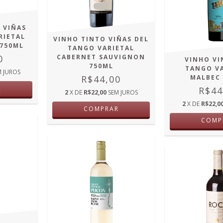
 VIÑAS
RIETAL
VINHO TINTO VIÑAS DEL
750ML
TANGO VARIETAL
0
CABERNET SAUVIGNON
VINHO VI
750ML
TANGO V
M JUROS
R$44,00
MALBEC
R
R$44
2
X DE
R$22,00
SEM JUROS
2
X DE
R$22,0
COMPRAR
COMP