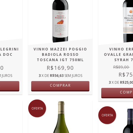
LEGRINI
VINHO MAZZEI POGGIO
VINHO ER
A DOC
BADIOLA ROSSO
OVALLE GRA
TOSCANA IGT 750ML
SYRAH 
00
R$169,90
R$89,00
R$75
M JUROS
3
X DE
R$56,63
SEM JUROS
3
X DE
R$25,0
R
COMPRAR
COMP
OFERTA
OFERTA