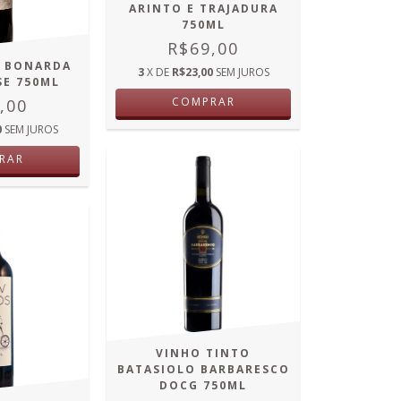
ARINTO E TRAJADURA
750ML
R$69,00
A BONARDA
3
X DE
R$23,00
SEM JUROS
SE 750ML
COMPRAR
,00
0
SEM JUROS
RAR
VINHO TINTO
BATASIOLO BARBARESCO
DOCG 750ML