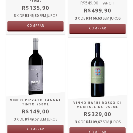
750ML
R$549,90
9
% OFF
R$135,90
R$499,90
3
X DE
R$45,30
SEM JUROS
3
X DE
R$166,63
SEM JUROS
COMPRAR
COMPRAR
VINHO PIZZATO TANNAT
VINHO BARBI ROSSO DI
TINTO 750ML
MONTALCINO 750ML
R$149,00
R$329,00
3
X DE
R$49,67
SEM JUROS
3
X DE
R$109,67
SEM JUROS
COMPRAR
COMPRAR