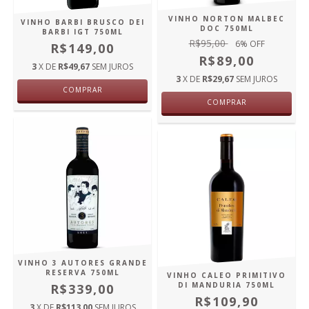
VINHO NORTON MALBEC
VINHO BARBI BRUSCO DEI
DOC 750ML
BARBI IGT 750ML
R$95,00
6
% OFF
R$149,00
R$89,00
3
X DE
R$49,67
SEM JUROS
3
X DE
R$29,67
SEM JUROS
COMPRAR
COMPRAR
VINHO 3 AUTORES GRANDE
RESERVA 750ML
VINHO CALEO PRIMITIVO
DI MANDURIA 750ML
R$339,00
R$109,90
3
X DE
R$113,00
SEM JUROS