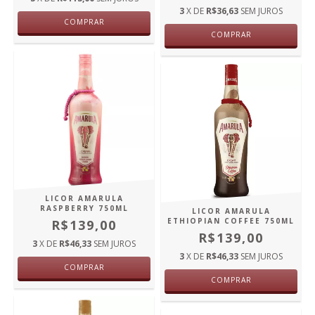
3
X DE
R$36,63
SEM JUROS
COMPRAR
COMPRAR
LICOR AMARULA
RASPBERRY 750ML
LICOR AMARULA
ETHIOPIAN COFFEE 750ML
R$139,00
R$139,00
3
X DE
R$46,33
SEM JUROS
3
X DE
R$46,33
SEM JUROS
COMPRAR
COMPRAR