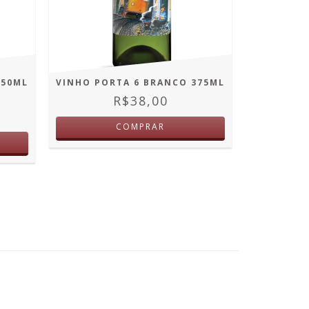
VINHO
CAR
2
X D
750ML
VINHO PORTA 6 BRANCO 375ML
R$38,00
COMPRAR