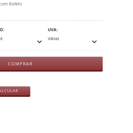
com Boleto
O:
UVA:
sé
Várias
ALTERAR CEP
ALCULAR