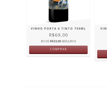
ESERVA
ML
JUROS
VINHO PORTA 6 TINTO 750ML
VI
R$69,00
3
X DE
R$23,00
SEM JUROS
COMPRAR