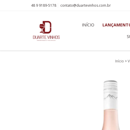
48 9 9189-5178
contato@duartevinhos.com.br
INÍCIO
LANÇAMENT
S
Início
>
V