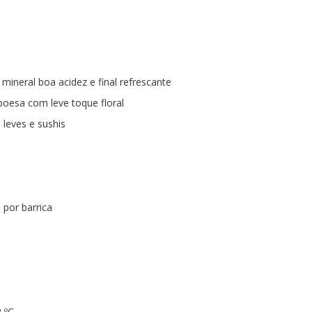
 mineral boa acidez e final refrescante
boesa com leve toque floral
leves e sushis
por barrica
 ºC