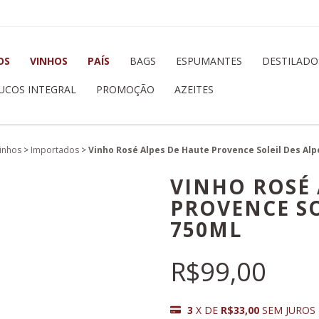
OS
VINHOS
PAÍS
BAGS
ESPUMANTES
DESTILADO
UCOS INTEGRAL
PROMOÇÃO
AZEITES
inhos
>
Importados
>
Vinho Rosé Alpes De Haute Provence Soleil Des Alp
VINHO ROSÉ 
PROVENCE SO
750ML
R$99,00
3
X DE
R$33,00
SEM JUROS