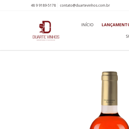
48 9 9189-5178
contato@duartevinhos.com.br
INÍCIO
LANÇAMENT
S