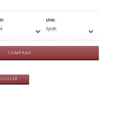
O:
UVA:
sé
Syrah
ALTERAR CEP
ALCULAR