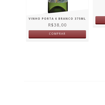
S AMIGOS
VINHO PORTA 6 BRANCO 375ML
0ML
R$38,00
OFF
COMPRAR
JUROS