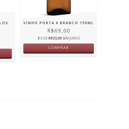
LOS
VINHO PORTA 6 BRANCO 750ML
VINHO MA
R$69,00
3
X DE
R$23,00
SEM JUROS
3
X D
COMPRAR