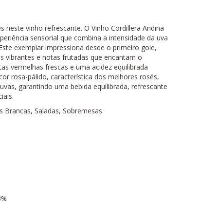
 neste vinho refrescante. O Vinho Cordillera Andina
periência sensorial que combina a intensidade da uva
Este exemplar impressiona desde o primeiro gole,
s vibrantes e notas frutadas que encantam o
tas vermelhas frescas e uma acidez equilibrada
 cor rosa-pálido, característica dos melhores rosés,
 uvas, garantindo uma bebida equilibrada, refrescante
iais.
es Brancas, Saladas, Sobremesas
13%