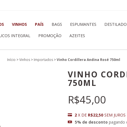
OS
VINHOS
PAÍS
BAGS
ESPUMANTES
DESTILADO
UCOS INTEGRAL
PROMOÇÃO
AZEITES
Início
>
Vinhos
>
Importados
>
Vinho Cordillera Andina Rosé 750ml
VINHO CORD
750ML
R$45,00
2
X DE
R$22,50
SEM JUROS
5% de desconto
pagando 